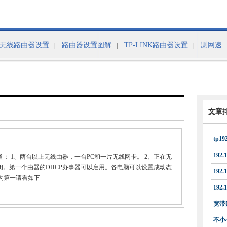
无线路由器设置
路由器设置图解
TP-LINK路由器设置
测网速
|
|
|
文章
tp1
192
道： 1、两台以上无线由器，一台PC和一片无线网卡。 2、正在无
闭。第一个由器的DHCP办事器可以启用。各电脑可以设置成动态
192
置为第一请看如下
192.
宽带
不小