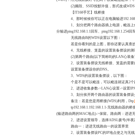
(2)频段、SSID按默许值，形式改成WDS
【IT168手艺】线桥接
4、那时候候你可以正在电脑输进192.168.1.1和
1、划分把两个路由器插上电源，毗连上任何
分输进ping192.168.1.1回车、ping192.168.1.2
无线路由B的WDS设置以下图：
若是你看到的是上图，那你还要认真查抄下
4、无线桥接、笼盖的设置装备摆设的测
(2)第两个路由(以下简称B)的LAN心装
2、设置装备摆设无线桥接、笼盖的需要
设置装备摆设你的DNS。
3、WDS的设置装备摆设，以下图：
个是不是可以毗连，可以毗连就证真2个
2、进进收集参数->LAN心设置->设置IP地点：1
3、划分挨开两个路由器的设置装备摆设介里192
备注：若是您是用桥接(WDS)利用，Dtp
tp192.168.1.192.168.1.1-无线路由
(输进路由两的MAC地点)->保留。路由两：进
2、进进设置领导，选择ADSL拨号(年夜家
路由一：进进无线路由一的设置界里
2、设置装备摆设PC的IP地点使之与无