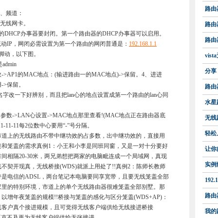
路由
D、频道：
无线网卡。
路由
HCP办事器要封闭。第一个路由器的DHCP办事器可以启用。
路由
流动IP，网闭必需设置为第一个路由的网闭普通是：
192.168.1.1
脚动，以下图。
vis
dmin
分享
->AP1的MAC地点：(输进路由一的MAC地点)->保留。4、进进
用->保留。
路由
改一下好辨别，而且把lan心的地点设置成第一个路由的lan心同
水星
->LAN心设置->MAC地点那里查看!(MAC地点正在路由器底
无线
-11-11每2位数中心要用“-”号分隔。
轻松
不中市道上的无线路由不带中继功效的占多数，出中继功效的，直接用
接和笼盖的需求真例1：小王和小李是同班同窗，又是一对十分要好
让你
间相隔20-30米，两兄弟想把两家的电脑毗连成一个局域网，真现
实例解
契开现真，无线桥接(WDS)就派上用处了!!真例2：陈师长教师
是电信的ADSL，两台笔记本电脑要同享宽带，且要无线笼盖全部
192
家里的特别环境，市道上的单个无线路由器很难笼盖全部别墅。那
路由
增年夜笼盖的规模!!桥接与笼盖的感化与区分笼盖(WDS+AP)：
线客户真个接进规模，且可觉得无线客户端供给无线接进桥接
我的路
，不克不及再为无线客户端供给无张接进。