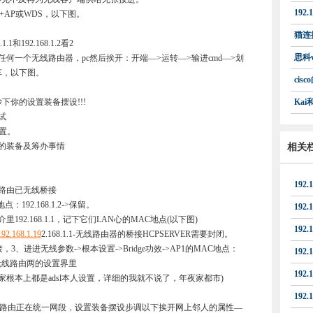
192
+AP或WDS，以下图。
猫连接
192.168.1.2看2
思科
一个无线路由器，pc然后挨开：开端—>运转—>输进cmd—>划
54回车，以下图。
cis
你的设置装备摆设!!!
Ka
试
备置。
的装备及筹办事情
相关
192.1
路由已无线桥接
92.168.1.2->保留。
192.1
.168.1.1，记下它们LAN心的MAC地点(以下图)
192.1
192.168.1.19
2.168.1.1-无线路由器的桥接HCPSERVER需要封闭。
器的桥接，3、进进无线参数->根本设置->Bridge功效->AP1的MAC地点：
192.1
进无线路由两的设置界里
192.1
根本上都是adsl本人设置，详细的我就不说了，年夜家都市)
192.1
线路由正在统一网段，设置装备摆设步调以下挨开网上邻人的属性—