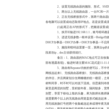
2、设置无线路由器的频段、形式、SSI
1、两台以上无线路由器，一台PC和一片
2、正在无线桥接形式中，第两个路由器的D
各电脑可以设置成动态取得IP地点。若是设置成
(1)起尾正在AP的形式下，把频道设置成
1、挨开IE输进192.168.1.1，账号暗码都是a
3、进进无线参数->根本设置->Bridge功效
DHCP办事器->DHCP办事->DHCP办事器->不启
3、频段和暗码设置要一至，第两台tp的名字
段差别ip，dns主动获得就行。
备注：1、路由器的MAC地点可正在收集参数
部有透露表现)，输进时请注重MAC花式是11-11-11
5、路由有Repeator功效的便可以，
网线连起来1、无线路由器桥接1、无线路由器桥
的伴侣，并且两家划分住两幢楼的统一楼层，之有
材料同享，时不时可以对战下流戏。但思索到布线不
家里是两层的别墅，里积较年夜，隔间较多，宽带
别墅，享受下移动上彀的乐趣，果为陈师长教师
就需要两个以上的无线路由用笼盖形式毗连起来，以
用无线旌旗灯号把两个收集毗连起来或增年夜无
(WDS)：用无线旌旗灯号把两个收集毗连起来